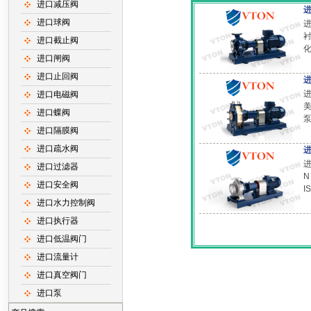
进口减压阀
进口球阀
进
进口截止阀
化
进口闸阀
进口止回阀
进口电磁阀
美
进口蝶阀
进口隔膜阀
进口疏水阀
进
进口过滤器
N
进口安全阀
进口水力控制阀
进口执行器
进口低温阀门
进口流量计
进口真空阀门
进口泵