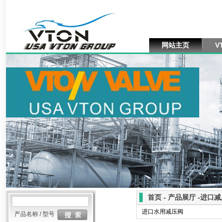
网站主页
V
首页 - 产品展厅 -进口
进口水用减压阀
产品名称 / 型号