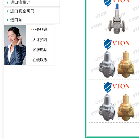
进口流量计
进口真空阀门
进口泵
业务联系
人才招聘
客服电话
在线联系