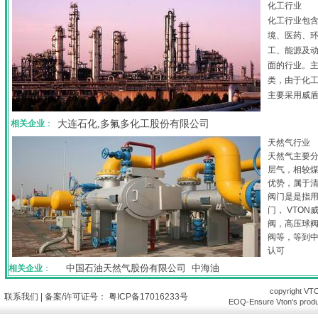
化工行业
化工行业包
境、医药、
工、能源及
面的行业。
类，由于化
主要采用威盾
相关企业
：
大连石化
,
多氟多化工股份有限公司
天然气行业
天然气主要分
层气，相较
优势，属于
阀门是是指
门， VTO
阀，高压球
阀等，等到
认可
中国石油天然气股份有限公司 中海油
相关企业
：
copyright VTO
|
联系我们
| 备案/许可证号： 粤ICP备17016233号
EOQ-Ensure Vton's produc