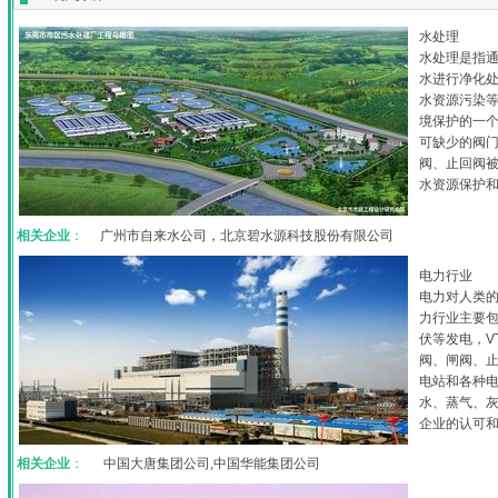
水处理
水处理是指
水进行净化
水资源污染
境保护的一
可缺少的阀门
阀、止回阀
水资源保护
相关企业
：
广州市自来水公司，北京碧水源科技股份有限公司
电力行业
电力对人类
力行业主要
伏等发电，V
阀、闸阀、
电站和各种
水、蒸气、
企业的认可
相关企业
：
中国大唐集团公司,中国华能集团公司