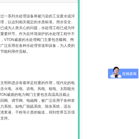
通过一系列水处理设备将被污染的工业废水或河
处理，以达到相关规定的水质标准。用水安全、
等已成为人类关心的问题，水处理工程已成为环
个重要环节。作为在环境保护的水处理工程中不
，VTON威盾的水处理阀门主要包含蝶阀、闸
被广泛应用在各种水处理管道和设备，为人类的
和节能利用作贡献。
的文明和进步有着举足轻重的作用，现代化的电
包含火电、水电、农电、风电、核电、太阳能光
TON威盾的电力阀门主要包含高温高压截止
止回阀、调节阀、电磁阀，被广泛应用于各种发
电力系统。如电厂脱硫系统、除灰系统，适合
灰渣浆液、干粉等介质的输送，得到世界五百强
和支持。