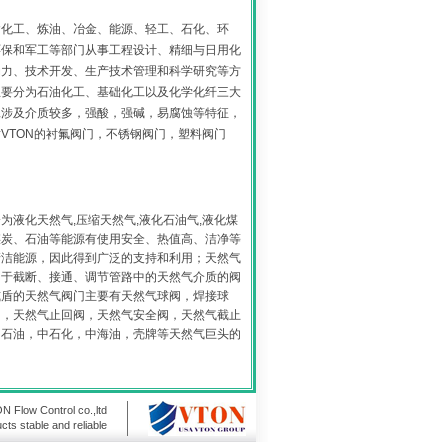
含化工、炼油、冶金、能源、轻工、石化、环
环保和军工等部门从事工程设计、精细与日用化
动力、技术开发、生产技术管理和科学研究等方
主要分为石油化工、基础化工以及化学化纤三大
工涉及介质较多，强酸，强碱，易腐蚀等特征，
VTON的衬氟阀门，不锈钢阀门，塑料阀门
为液化天然气,压缩天然气,液化石油气,液化煤
煤炭、石油等能源有使用安全、热值高、洁净等
清洁能源，因此得到广泛的支持和利用；天然气
用于截断、接通、调节管路中的天然气介质的阀
N威盾的天然气阀门主要有天然气球阀，焊接球
阀，天然气止回阀，天然气安全阀，天然气截止
中石油，中石化，中海油，壳牌等天然气巨头的
N Flow Control co.,ltd
ts stable and reliable