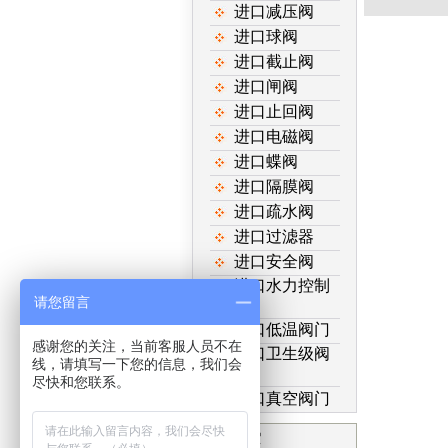
进口减压阀
进口球阀
进口截止阀
进口闸阀
进口止回阀
进口电磁阀
进口蝶阀
进口隔膜阀
进口疏水阀
进口过滤器
进口安全阀
进口水力控制
请您留言
阀
进口低温阀门
感谢您的关注，当前客服人员不在
进口卫生级阀
线，请填写一下您的信息，我们会
门
尽快和您联系。
进口真空阀门
产品搜索