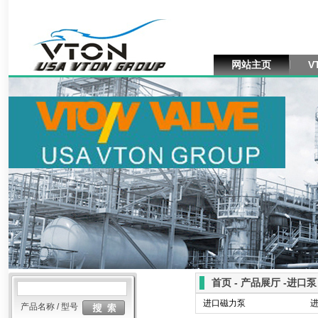
网站主页
V
首页 - 产品展厅 -进口泵
进口磁力泵
产品名称 / 型号