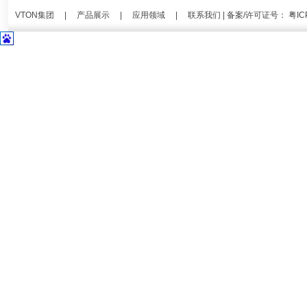
VTON集团
|
产品展示
|
应用领域
|
联系我们
| 备案/许可证号：
粤IC