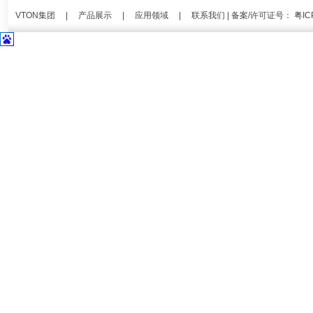
VTON集团
|
产品展示
|
应用领域
|
联系我们
| 备案/许可证号：
粤IC