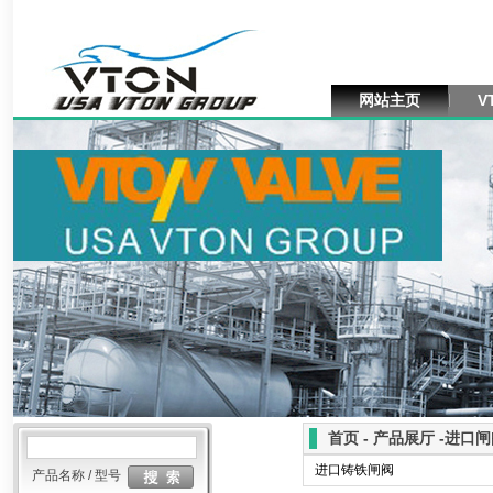
网站主页
V
首页 - 产品展厅 -进口
进口铸铁闸阀
产品名称 / 型号