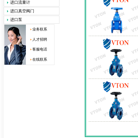
进口流量计
进口真空阀门
进口泵
业务联系
人才招聘
客服电话
在线联系