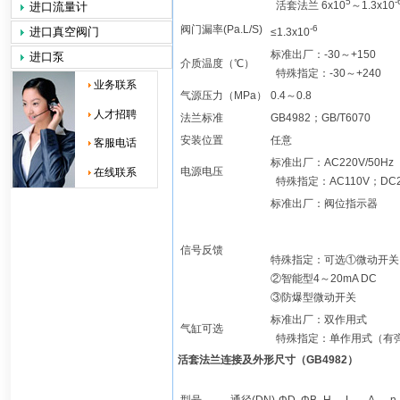
5
-
活套法兰 6x10
～1.3x10
进口流量计
阀门漏率(Pa.L/S)
-6
进口真空阀门
≤1.3x10
标准出厂：-30～+150
进口泵
介质温度（℃）
特殊指定：-30～+240
业务联系
气源压力（MPa）
0.4～0.8
人才招聘
法兰标准
GB4982；GB/T6070
安装位置
任意
客服电话
标准出厂：AC220V/50Hz
电源电压
在线联系
特殊指定：AC110V；DC2
标准出厂：阀位指示器
信号反馈
特殊指定：可选①微动开关
②智能型4～20mA DC
③防爆型微动开关
标准出厂：双作用式
气缸可选
特殊指定：单作用式（有
活套法兰连接及外形尺寸（GB4982
）