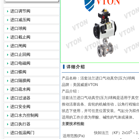
进口调节阀
进口减压阀
进口球阀
进口截止阀
进口闸阀
进口止回阀
进口电磁阀
进口蝶阀
产品名称：活套法兰进口气动真空(压力)球阀
进口隔膜阀
品牌：美国威盾VTON
进口疏水阀
产品介绍：
进口过滤器
活套法兰进口气动真空(压力)球阀是适用于真
推动活塞齿条、齿轮的机械传动，以角行程输
进口安全阀
状态下使用，并可任意位置安装。气缸分为双作
进口水力控制阀
适用的工作介质为带酸、碱性的气体或液体。
进口执行器
主要技术性能
5
进口低温阀门
快卸法兰 （KF）2x10
～1.
适用范围(Pa)