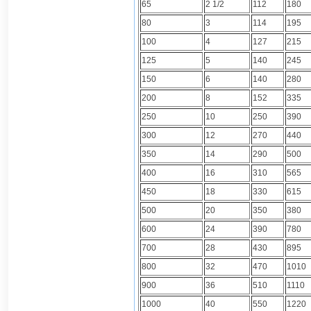
65
2 1/2
112
180
80
3
114
195
100
4
127
215
125
5
140
245
150
6
140
280
200
8
152
335
250
10
250
390
300
12
270
440
350
14
290
500
400
16
310
565
450
18
330
615
500
20
350
380
600
24
390
780
700
28
430
895
800
32
470
1010
900
36
510
1110
1000
40
550
1220