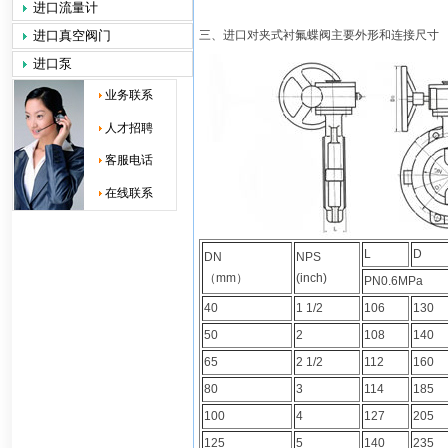
进口流量计
进口真空阀门
三、进口对夹式衬氟蝶阀主要外形和连接尺寸
进口泵
业务联系
人才招聘
客服电话
在线联系
L
D
DN
NPS
（mm）
(inch)
PN0.6MPa
40
1 1/2
106
130
50
2
108
140
65
2 1/2
112
160
80
3
114
185
100
4
127
205
125
5
140
235