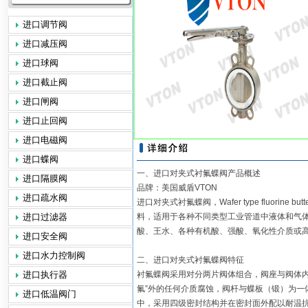
进口调节阀
进口减压阀
进口球阀
进口截止阀
进口闸阀
进口止回阀
进口电磁阀
进口蝶阀
一、进口对夹式衬氟蝶阀产品概述
进口隔膜阀
品牌：美国威盾VTON
进口疏水阀
进口对夹式衬氟蝶阀，Wafer type fluori
进口过滤器
料，适用于各种不同类型工业管道中液体和气
酸、王水、各种有机酸、强酸、氧化性介质或
进口安全阀
进口水力控制阀
二、进口对夹式衬氟蝶阀特征
进口执行器
衬氟蝶阀采用对分两片阀体组合，阀座与阀体内
氟”外的任何介质腐蚀，阀杆与蝶板（锻）为一
进口低温阀门
中，采用四级密封结构并在密封面外配以耐温抗