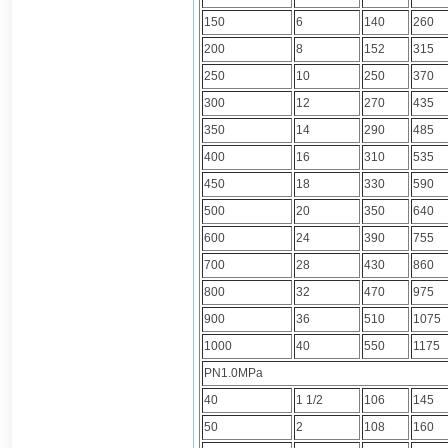
150
6
140
260
200
8
152
315
250
10
250
370
300
12
270
435
350
14
290
485
400
16
310
535
450
18
330
590
500
20
350
640
600
24
390
755
700
28
430
860
800
32
470
975
900
36
510
1075
1000
40
550
1175
PN1.0MPa
40
1 1/2
106
145
50
2
108
160