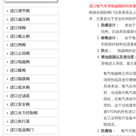
进口氧气专用电磁阀的特殊
进口调节阀
根据在国际阀门仪表展览会
求，主要是出于安全性和防
进口减压阀
防爆设计：
类似于氢
进口球阀
结构。比如
美国威盾V
进口截止阀
耐氧设计：
由于氧气
剂和密封材料也需要
进口闸阀
防火：
电磁阀的设计
进口止回阀
禁油脱脂以及清洁度
进口电磁阀
异物进入系统。最主
进口蝶阀
氧气电磁阀之所以
进口隔膜阀
润滑剂或其他可燃
具体来说，氧气在
进口疏水阀
积，当油脂与氧气
进口过滤器
因此，在氧气系统
进口安全阀
滑剂。这个过程通常
盾VTON
的所有
进口
进口水力控制阀
在工业和医疗设备
进口执行器
险情况。
进口低温阀门
防腐蚀：
氧气可能引