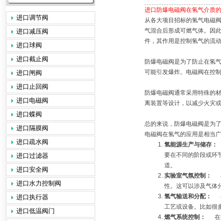
进口防爆电磁阀在氢气介质
进口调节阀
从各大项目招标的氢气电磁
气混合后形成可燃气体。因
进口减压阀
件，其作用是控制氢气的流
进口球阀
进口截止阀
防爆电磁阀是为了防止在氢
可能引发爆炸。电磁阀在控
进口闸阀
进口止回阀
防爆电磁阀通常采用特殊的
进口电磁阀
离装置等设计，以减少火灾
进口蝶阀
总的来说，防爆电磁阀是为
进口隔膜阀
电磁阀在氢气的应用是相当
进口疏水阀
氢能源生产与储存：
要在不同的阶段或环
进口过滤器
道。
进口安全阀
实验室气氛控制：
在
进口水力控制阀
性。这可以涉及气体
氢气输送和分配：
在
进口执行器
工艺或设备。比如很
进口低温阀门
燃气系统控制：
在一