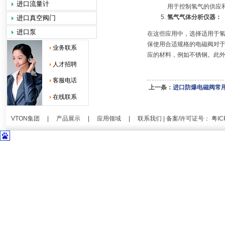
进口流量计
用于控制氢气的供应
氢气气体分析仪器：
进口真空阀门
进口泵
在这些应用中，选择适用于
保使用合适规格的电磁阀对
业务联系
应的材料，例如不锈钢。此
人才招聘
客服电话
上一条：
进口防爆电磁阀常
在线联系
VTON集团
|
产品展示
|
应用领域
|
联系我们
| 备案/许可证号：
粤IC